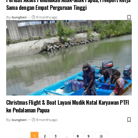
Sama dengan Empat Perguruan Tinggi
By
bungben
8 months ago
Christmas Flight & Boat Layani Mudik Natal Karyawan PTFI
ke Pedalaman Papua
By
bungben
8 months ago
1
2
3
…
8
9