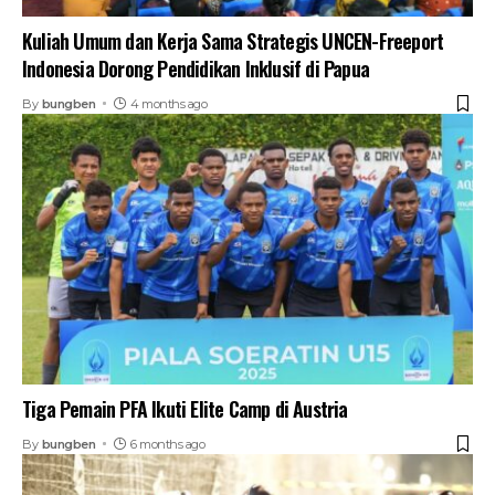
Kuliah Umum dan Kerja Sama Strategis UNCEN-Freeport
Indonesia Dorong Pendidikan Inklusif di Papua
By
bungben
4 months ago
Tiga Pemain PFA Ikuti Elite Camp di Austria
By
bungben
6 months ago