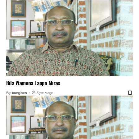
Bila Wamena Tanpa Miras
By
bungben
3 years ago