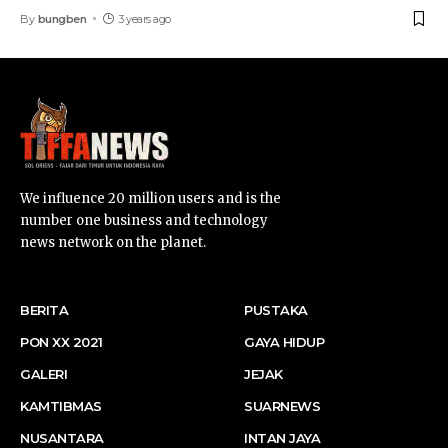
By
bungben
3 years ago
We influence 20 million users and is the
number one business and technology
news network on the planet.
BERITA
PUSTAKA
PON XX 2021
GAYA HIDUP
GALERI
JEJAK
KAMTIBMAS
SUARNEWS
NUSANTARA
INTAN JAYA