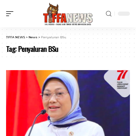
TIFFA NEWS
>
News
>
Penyaluran BSu
Tag:
Penyaluran BSu