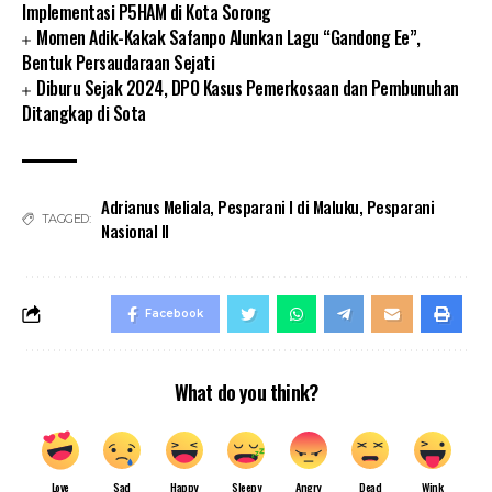
Implementasi P5HAM di Kota Sorong
Momen Adik-Kakak Safanpo Alunkan Lagu “Gandong Ee”,
Bentuk Persaudaraan Sejati
Diburu Sejak 2024, DPO Kasus Pemerkosaan dan Pembunuhan
Ditangkap di Sota
Adrianus Meliala
,
Pesparani I di Maluku
,
Pesparani
TAGGED:
Nasional II
Facebook
What do you think?
Love
Sad
Happy
Sleepy
Angry
Dead
Wink