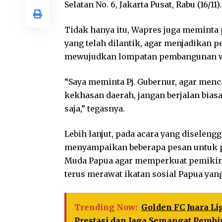
Selatan No. 6, Jakarta Pusat, Rabu (16/11).
Tidak hanya itu, Wapres juga meminta 
yang telah dilantik, agar menjadikan 
mewujudkan lompatan pembangunan wi
“Saya meminta Pj. Gubernur, agar menc
kekhasan daerah, jangan berjalan biasa-
saja,” tegasnya.
Lebih lanjut, pada acara yang diseleng
menyampaikan beberapa pesan untuk p
Muda Papua agar memperkuat pemikiran
terus merawat ikatan sosial Papua ya
Trending Now:
Golden FC Juara Li
Prestasi dan Jaga Semangat Pemb