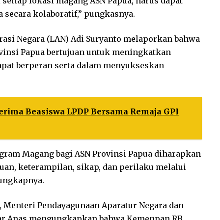
i setiap lokasi magang ASN Papua, harus dapat
secara kolaboratif,” pungkasnya.
rasi Negara (LAN) Adi Suryanto melaporkan bahwa
vinsi Papua bertujuan untuk meningkatkan
dapat berperan serta dalam menyukseskan
erima Beasiswa LPDP Bersama Remaja GPI
ogram Magang bagi ASN Provinsi Papua diharapkan
an, keterampilan, sikap, dan perilaku melalui
 ungkapnya.
a, Menteri Pendayagunaan Aparatur Negara dan
war Anas mengungkapkan bahwa Kemenpan RB