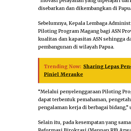
“Inovasi pelayanan yang dipelajari dar
disebarkan dan dikembangkan di Papua 
Sebelumnya, Kepala Lembaga Administ
Piloting Program Magang bagi ASN Pro
kualitas dan kapasitas ASN sehingga 
pembangunan di wilayah Papua.
Trending Now:
Sharing Lepas Pen
Piniel Merauke
“Melalui penyelenggaraan Piloting Pr
dapat terbentuk pemahaman, pengetahu
pengalaman kerja di berbagai bidang,”
Selain itu, pada kesempatan yang sam
Reformasi Birokrasi (Menpan RB) Az