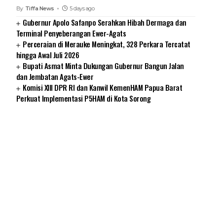
By
Tiffa News
5 days ago
Gubernur Apolo Safanpo Serahkan Hibah Dermaga dan
Terminal Penyeberangan Ewer-Agats
Perceraian di Merauke Meningkat, 328 Perkara Tercatat
hingga Awal Juli 2026
Bupati Asmat Minta Dukungan Gubernur Bangun Jalan
dan Jembatan Agats-Ewer
Komisi XIII DPR RI dan Kanwil KemenHAM Papua Barat
Perkuat Implementasi P5HAM di Kota Sorong
SUARNEWS.COM