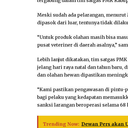
tergabung dalam tim satgas PMK Kabu
Meski sudah ada pelarangan, menurut 
dipasok dari luar, tentunya tidak dilak
“Untuk produk olahan masih bisa masuk
pusat veteriner di daerah asalnya,” sa
Lebih lanjut dikatakan, tim satgas P
jelang hari raya natal dan tahun baru
dan olahan hewan dipastikan meningk
“Kami pastikan pengawasan di pintu-p
bagi pelaku yang kedapatan memasukka
sanksi larangan beroperasi selama 68 h
Trending Now:
Dewan Pers akan 