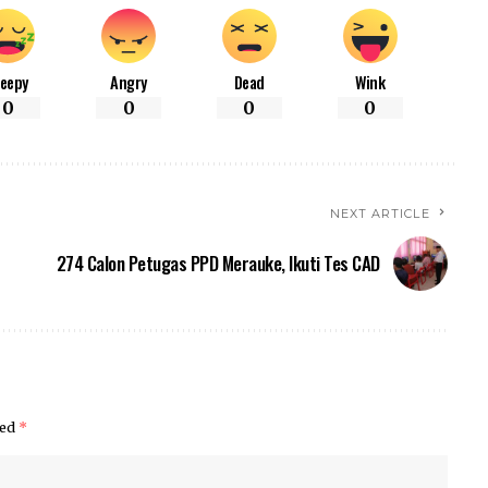
leepy
Angry
Dead
Wink
0
0
0
0
NEXT ARTICLE
274 Calon Petugas PPD Merauke, Ikuti Tes CAD
ked
*