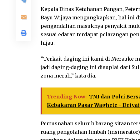
Kepala Dinas Ketahanan Pangan, Peter
Bayu Wijaya mengungkapkan, hal ini d
pengendalian masuknya penyakit mulu
sesuai edaran terdapat pelarangan pen
hijau.
“Terkait daging ini kami di Merauke m
jadi daging-daging ini disuplai dari S
zona merah,” kata dia.
Trending Now:
TNI dan Polri Ber
Kebakaran Pasar Waghete - Deiyai
Pemusnahan seluruh barang sitaan ter
ruang pengolahan limbah (insinerator)