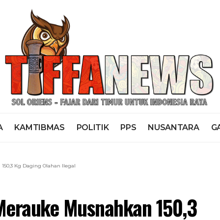
A
KAMTIBMAS
POLITIK
PPS
NUSANTARA
G
50,3 Kg Daging Olahan Ilegal
Merauke Musnahkan 150,3