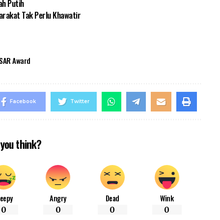
ah Putih
rakat Tak Perlu Khawatir
SAR Award
Facebook
Twitter
you think?
leepy
Angry
Dead
Wink
0
0
0
0