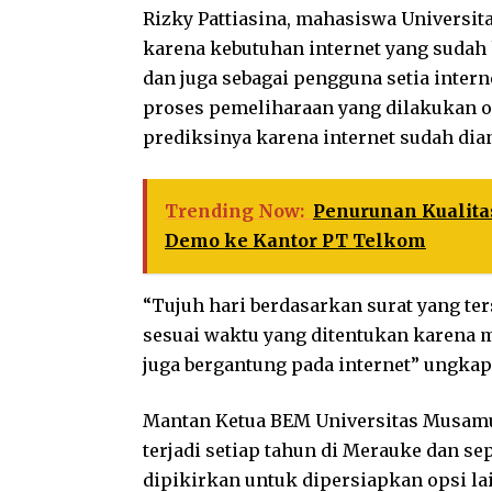
Rizky Pattiasina, mahasiswa Univers
karena kebutuhan internet yang suda
dan juga sebagai pengguna setia inter
proses pemeliharaan yang dilakukan o
prediksinya karena internet sudah dia
Trending Now:
Penurunan Kualita
Demo ke Kantor PT Telkom
“Tujuh hari berdasarkan surat yang te
sesuai waktu yang ditentukan karena m
juga bergantung pada internet” ungkapn
Mantan Ketua BEM Universitas Musamu
terjadi setiap tahun di Merauke dan se
dipikirkan untuk dipersiapkan opsi lain