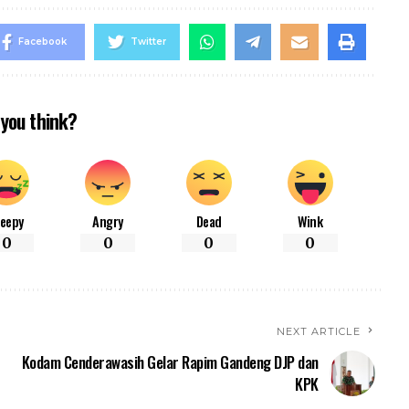
Facebook
Twitter
you think?
leepy
Angry
Dead
Wink
0
0
0
0
NEXT ARTICLE
Kodam Cenderawasih Gelar Rapim Gandeng DJP dan
KPK