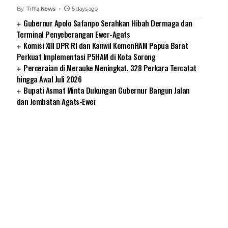
By
Tiffa News
5 days ago
Gubernur Apolo Safanpo Serahkan Hibah Dermaga dan
Terminal Penyeberangan Ewer-Agats
Komisi XIII DPR RI dan Kanwil KemenHAM Papua Barat
Perkuat Implementasi P5HAM di Kota Sorong
Perceraian di Merauke Meningkat, 328 Perkara Tercatat
hingga Awal Juli 2026
Bupati Asmat Minta Dukungan Gubernur Bangun Jalan
dan Jembatan Agats-Ewer
SUARNEWS.COM