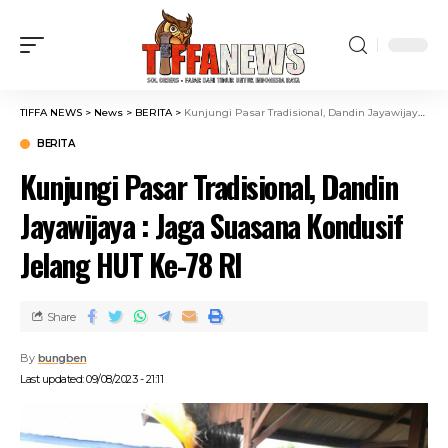
TIFFA NEWS
>
News
>
BERITA
>
Kunjungi Pasar Tradisional, Dandin Jayawijaya : Jaga Suasana Kondusif Jelang HUT Ke-78 RI
BERITA
Kunjungi Pasar Tradisional, Dandin
Jayawijaya : Jaga Suasana Kondusif
Jelang HUT Ke-78 RI
Share
By
bungben
Last updated: 09/08/2023 - 21:11