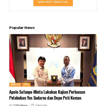
KIRIM INFO TERAKTUAL
Popular News
BERITA
PPS
Apolo Safanpo Minta Lakukan Kajian Perluasan
Pelabuhan Yos Sudarso dan Depo Peti Kemas
By
Tiffa News
2 days ago