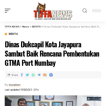
TIFFA NEWS
>
News
>
BERITA
>
Dinas Dukcapil Kota Jayapura Sambut Baik Rencana Pembentukan GTMA Port Numbay
BERITA
Dinas Dukcapil Kota Jayapura
Sambut Baik Rencana Pembentukan
GTMA Port Numbay
Share
By
bungben
Last updated: 11/09/2023 - 21:14