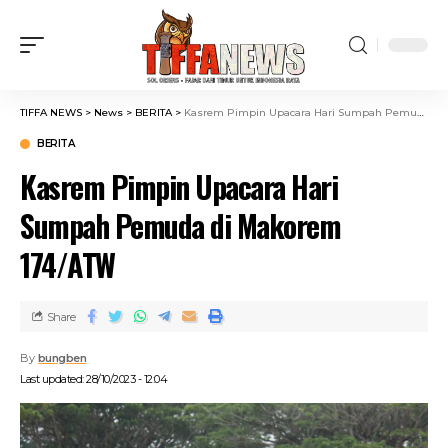
TIFFA NEWS
>
News
>
BERITA
>
Kasrem Pimpin Upacara Hari Sumpah Pemuda di Makorem 174/ATW
BERITA
Kasrem Pimpin Upacara Hari
Sumpah Pemuda di Makorem
174/ATW
Share
By
bungben
Last updated: 28/10/2023 - 12:04