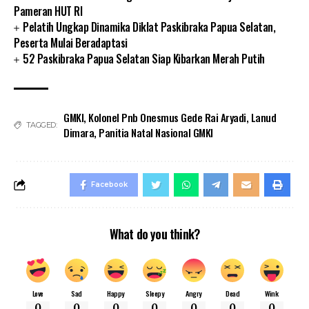
Pameran HUT RI
Pelatih Ungkap Dinamika Diklat Paskibraka Papua Selatan,
Peserta Mulai Beradaptasi
52 Paskibraka Papua Selatan Siap Kibarkan Merah Putih
GMKI
,
Kolonel Pnb Onesmus Gede Rai Aryadi
,
Lanud
TAGGED:
Dimara
,
Panitia Natal Nasional GMKI
Facebook
What do you think?
Love
Sad
Happy
Sleepy
Angry
Dead
Wink
0
0
0
0
0
0
0