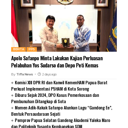
BERITA
PPS
Apolo Safanpo Minta Lakukan Kajian Perluasan
Pelabuhan Yos Sudarso dan Depo Peti Kemas
By
Tiffa News
2 days ago
Komisi XIII DPR RI dan Kanwil KemenHAM Papua Barat
Perkuat Implementasi P5HAM di Kota Sorong
Diburu Sejak 2024, DPO Kasus Pemerkosaan dan
Pembunuhan Ditangkap di Sota
Momen Adik-Kakak Safanpo Alunkan Lagu “Gandong Ee”,
Bentuk Persaudaraan Sejati
Pemprov Papua Selatan Gandeng Akademi Yaleka Maro
dan Politeknik Yasanto Kembangkan SDM