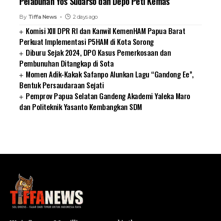
Pelabuhan Yos Sudarso dan Depo Peti Kemas
By
Tiffa News
2 days ago
Komisi XIII DPR RI dan Kanwil KemenHAM Papua Barat
Perkuat Implementasi P5HAM di Kota Sorong
Diburu Sejak 2024, DPO Kasus Pemerkosaan dan
Pembunuhan Ditangkap di Sota
Momen Adik-Kakak Safanpo Alunkan Lagu “Gandong Ee”,
Bentuk Persaudaraan Sejati
Pemprov Papua Selatan Gandeng Akademi Yaleka Maro
dan Politeknik Yasanto Kembangkan SDM
SUARNEWS.COM