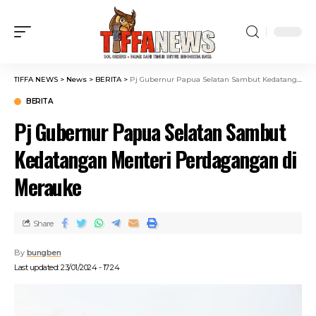
TIFFA NEWS
>
News
>
BERITA
>
Pj Gubernur Papua Selatan Sambut Kedatangan Menteri Perdagangan di Merauke
BERITA
Pj Gubernur Papua Selatan Sambut
Kedatangan Menteri Perdagangan di
Merauke
Share
By
bungben
Last updated: 23/01/2024 - 17:24