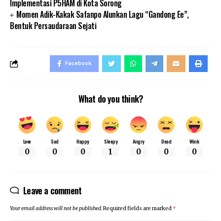
Implementasi P5HAM di Kota Sorong
Momen Adik-Kakak Safanpo Alunkan Lagu “Gandong Ee”,
Bentuk Persaudaraan Sejati
Facebook
What do you think?
Love
Sad
Happy
Sleepy
Angry
Dead
Wink
0
0
0
1
0
0
0
Leave a comment
Your email address will not be published.
Required fields are marked
*