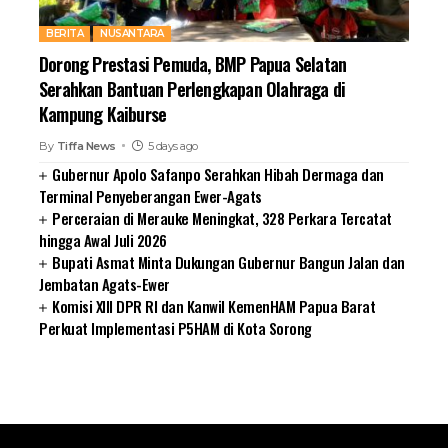
BERITA
NUSANTARA
Dorong Prestasi Pemuda, BMP Papua Selatan
Serahkan Bantuan Perlengkapan Olahraga di
Kampung Kaiburse
By
Tiffa News
5 days ago
Gubernur Apolo Safanpo Serahkan Hibah Dermaga dan
Terminal Penyeberangan Ewer-Agats
Perceraian di Merauke Meningkat, 328 Perkara Tercatat
hingga Awal Juli 2026
Bupati Asmat Minta Dukungan Gubernur Bangun Jalan dan
Jembatan Agats-Ewer
Komisi XIII DPR RI dan Kanwil KemenHAM Papua Barat
Perkuat Implementasi P5HAM di Kota Sorong
SUARNEWS.COM