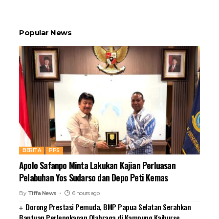
Popular News
BERITA
PPS
Apolo Safanpo Minta Lakukan Kajian Perluasan
Pelabuhan Yos Sudarso dan Depo Peti Kemas
By
Tiffa News
6 hours ago
Dorong Prestasi Pemuda, BMP Papua Selatan Serahkan
Bantuan Perlengkapan Olahraga di Kampung Kaiburse