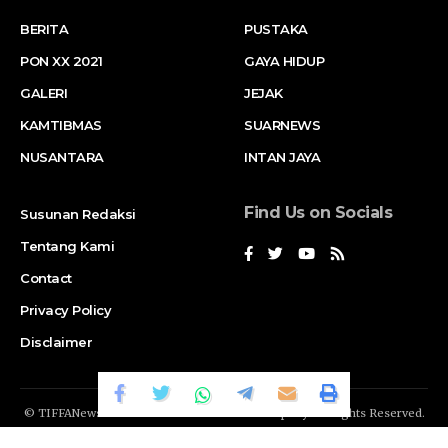
BERITA
PUSTAKA
PON XX 2021
GAYA HIDUP
GALERI
JEJAK
KAMTIBMAS
SUARNEWS
NUSANTARA
INTAN JAYA
Find Us on Socials
Susunan Redaksi
Tentang Kami
Contact
Privacy Policy
Disclaimer
© TIFFANews Network. RAKA
GENDIS.id
Company. All Rights Reserved.
Suar News