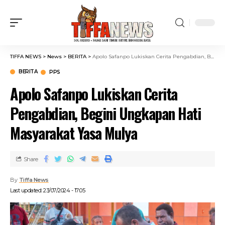
TIFFA NEWS
>
News
>
BERITA
>
Apolo Safanpo Lukiskan Cerita Pengabdian, Begini Ungkapan Hati Masyarakat Yasa Mulya
BERITA
PPS
Apolo Safanpo Lukiskan Cerita
Pengabdian, Begini Ungkapan Hati
Masyarakat Yasa Mulya
Share
By
Tiffa News
Last updated: 23/07/2024 - 17:05