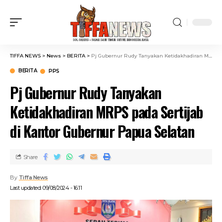
TIFFA NEWS
>
News
>
BERITA
>
Pj Gubernur Rudy Tanyakan Ketidakhadiran MRPS pada Sertijab di Kantor Gubernur Papua Selatan
BERITA
PPS
Pj Gubernur Rudy Tanyakan
Ketidakhadiran MRPS pada Sertijab
di Kantor Gubernur Papua Selatan
Share
By
Tiffa News
Last updated: 09/08/2024 - 16:11