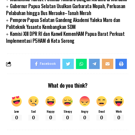
Gubernur Papua Selatan Usulkan Garbarata Mopah, Perluasan
Pelabuhan hingga Bus Merauke–Tanah Merah
Pemprov Papua Selatan Gandeng Akademi Yaleka Maro dan
Politeknik Yasanto Kembangkan SDM
Komisi XIII DPR RI dan Kanwil KemenHAM Papua Barat Perkuat
Implementasi P5HAM di Kota Sorong
Facebook
What do you think?
Love
Sad
Happy
Sleepy
Angry
Dead
Wink
0
0
0
0
0
0
0