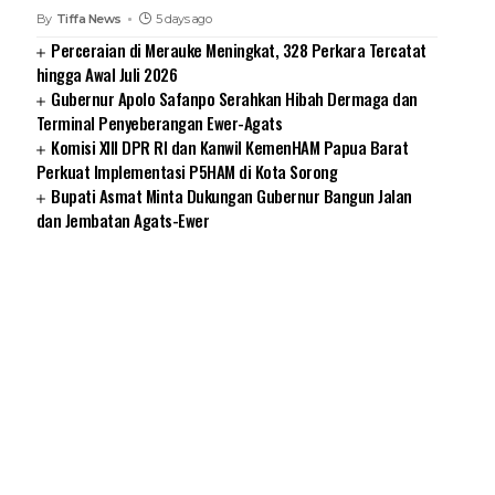
By
Tiffa News
5 days ago
Perceraian di Merauke Meningkat, 328 Perkara Tercatat
hingga Awal Juli 2026
Gubernur Apolo Safanpo Serahkan Hibah Dermaga dan
Terminal Penyeberangan Ewer-Agats
Komisi XIII DPR RI dan Kanwil KemenHAM Papua Barat
Perkuat Implementasi P5HAM di Kota Sorong
Bupati Asmat Minta Dukungan Gubernur Bangun Jalan
dan Jembatan Agats-Ewer
SUARNEWS.COM