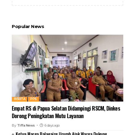
Popular News
BERITA
PPS
Empat RS di Papua Selatan Didampingi RSCM, Dinkes
Dorong Peningkatan Mutu Layanan
By
Tiffa News
6 days ago
Ketua Marga Balagaize Urumb Ajak Warga Dukung