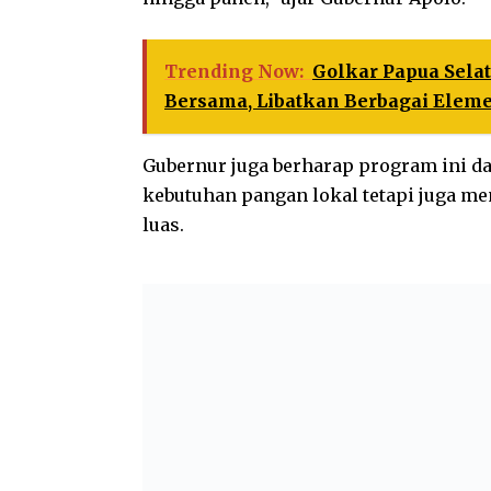
Trending Now:
Golkar Papua Sela
Bersama, Libatkan Berbagai Elem
Gubernur juga berharap program ini da
kebutuhan pangan lokal tetapi juga m
luas.