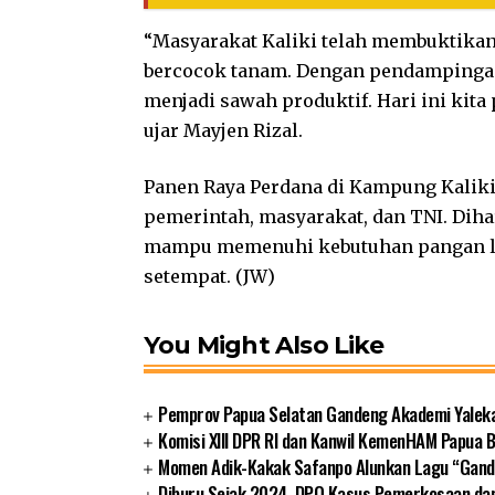
“Masyarakat Kaliki telah membuktikan 
bercocok tanam. Dengan pendampinga
menjadi sawah produktif. Hari ini kit
ujar Mayjen Rizal.
Panen Raya Perdana di Kampung Kaliki 
pemerintah, masyarakat, dan TNI. Dih
mampu memenuhi kebutuhan pangan lo
setempat. (JW)
You Might Also Like
Pemprov Papua Selatan Gandeng Akademi Yalek
Komisi XIII DPR RI dan Kanwil KemenHAM Papua
Momen Adik-Kakak Safanpo Alunkan Lagu “Gando
Diburu Sejak 2024, DPO Kasus Pemerkosaan da