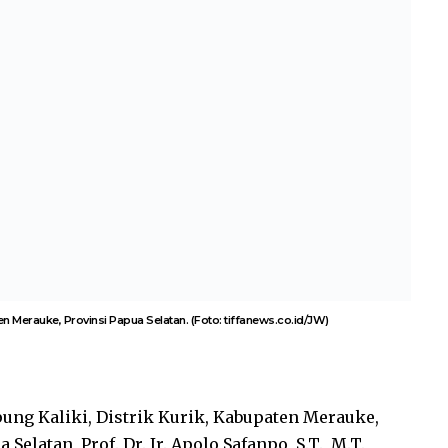
 Merauke, Provinsi Papua Selatan. (Foto: tiffanews.co.id/JW)
ng Kaliki, Distrik Kurik, Kabupaten Merauke,
atan, Prof. Dr. Ir. Apolo Safanpo, S.T., M.T.,