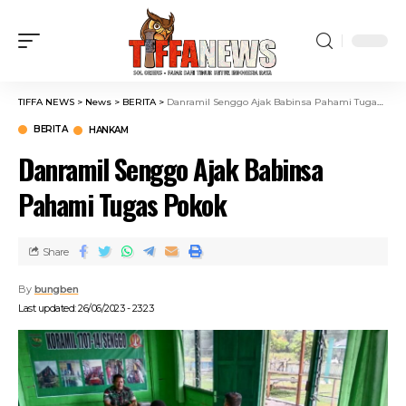
TIFFA NEWS
>
News
>
BERITA
>
Danramil Senggo Ajak Babinsa Pahami Tugas Pokok
BERITA
HANKAM
Danramil Senggo Ajak Babinsa
Pahami Tugas Pokok
Share
By
bungben
Last updated: 26/06/2023 - 23:23