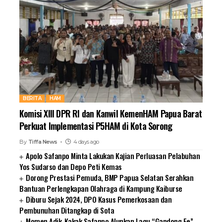
BERITA
HAM
Komisi XIII DPR RI dan Kanwil KemenHAM Papua Barat
Perkuat Implementasi P5HAM di Kota Sorong
By
Tiffa News
4 days ago
Apolo Safanpo Minta Lakukan Kajian Perluasan Pelabuhan
Yos Sudarso dan Depo Peti Kemas
Dorong Prestasi Pemuda, BMP Papua Selatan Serahkan
Bantuan Perlengkapan Olahraga di Kampung Kaiburse
Diburu Sejak 2024, DPO Kasus Pemerkosaan dan
Pembunuhan Ditangkap di Sota
Momen Adik-Kakak Safanpo Alunkan Lagu “Gandong Ee”,