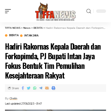
TIFFA NEWS
>
News
>
BERITA
>
Hadiri Rakornas Kepala Daerah dan Forkopimda, PJ Bupati Intan Jaya Fokus Bentuk Tim Pemulihan Kesejahteraan Rakyat
BERITA
INTAN JAYA
Hadiri Rakornas Kepala Daerah dan
Forkopimda, PJ Bupati Intan Jaya
Fokus Bentuk Tim Pemulihan
Kesejahteraan Rakyat
Share
By
Chelin
Last updated: 27/06/2023 - 01:47