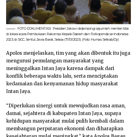
FOTO DOKUMENTASI : Presiden Jokowi didampingi sejumlah menteri tiba
di lokasi acara Pembukaan Rakornas Kepala Daerah dan Forkopimda se-Indonesia
2023, di SICC, Sentul, Jawa Barat, Selasa (17/01/2023). (Foto: Humas Setkab/Oji)
Apolos menjelaskan, tim yang akan dibentuk itu juga
mengurusi pemulangan masyarakat yang
meninggalkan Intan Jaya karena dampak dari
konflik beberapa waktu lalu, serta menciptakan
kedamaian dan kenyamanan hidup masyarakat
Intan Jaya.
“Diperlukan sinergi untuk mewujudkan rasa aman,
damai, sejahtera di kabupaten Intan Jaya, supaya
kehidupan masyarakat mulai pulih kembali dalam
membangun perputaran ekonomi dan diharapkan
kesejahteran mulai meningkat,” kata Apolos Bagau.