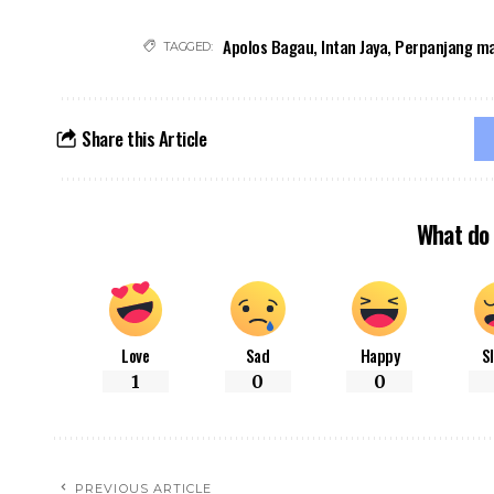
Apolos Bagau
,
Intan Jaya
,
Perpanjang ma
TAGGED:
Share this Article
What do 
Love
Sad
Happy
S
1
0
0
PREVIOUS ARTICLE