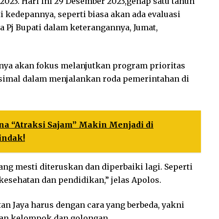
2023. Hari ini 29 Desember 2023,genap satu tahun
ti kedepannya, seperti biasa akan ada evaluasi
ta Pj Bupati dalam keterangannya, Jumat,
rinya akan fokus melanjutkan program prioritas
simal dalam menjalankan roda pemerintahan di
a “Atraksi Sajam” Makin Menjadi di
indak!
ng mesti diteruskan dan diperbaiki lagi. Seperti
esehatan dan pendidikan,” jelas Apolos.
n Jaya harus dengan cara yang berbeda, yakni
an kelompok,dan golongan.