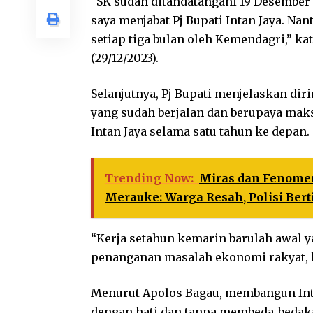
“SK sudah ditandatangani 19 Desember 
saya menjabat Pj Bupati Intan Jaya. Nan
setiap tiga bulan oleh Kemendagri,” ka
(29/12/2023).
Selanjutnya, Pj Bupati menjelaskan di
yang sudah berjalan dan berupaya mak
Intan Jaya selama satu tahun ke depan.
Trending Now:
Miras dan Fenomen
Merauke: Warga Resah, Polisi Bert
“Kerja setahun kemarin barulah awal ya
penanganan masalah ekonomi rakyat, k
Menurut Apolos Bagau, membangun Inta
dengan hati dan tanpa membeda-bedak