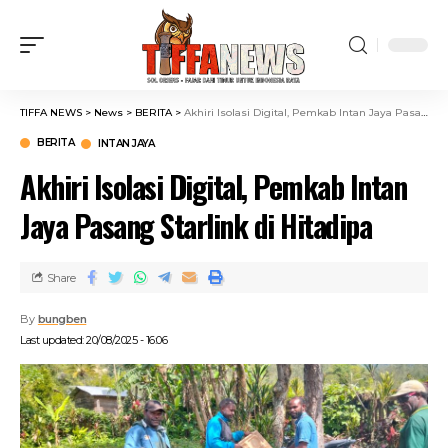
TIFFA NEWS
>
News
>
BERITA
>
Akhiri Isolasi Digital, Pemkab Intan Jaya Pasang Starlink di Hitadipa
BERITA
INTAN JAYA
Akhiri Isolasi Digital, Pemkab Intan
Jaya Pasang Starlink di Hitadipa
Share
By
bungben
Last updated: 20/08/2025 - 16:06