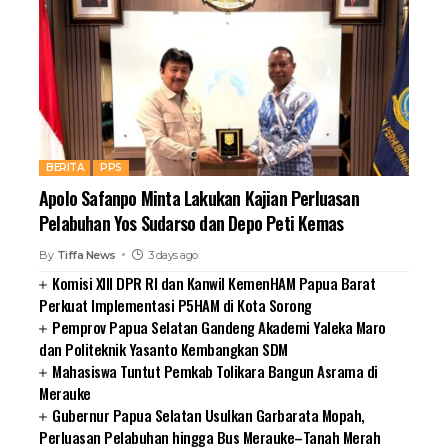
BERITA
PPS
Apolo Safanpo Minta Lakukan Kajian Perluasan
Pelabuhan Yos Sudarso dan Depo Peti Kemas
By
Tiffa News
3 days ago
Komisi XIII DPR RI dan Kanwil KemenHAM Papua Barat
Perkuat Implementasi P5HAM di Kota Sorong
Pemprov Papua Selatan Gandeng Akademi Yaleka Maro
dan Politeknik Yasanto Kembangkan SDM
Mahasiswa Tuntut Pemkab Tolikara Bangun Asrama di
Merauke
Gubernur Papua Selatan Usulkan Garbarata Mopah,
Perluasan Pelabuhan hingga Bus Merauke–Tanah Merah