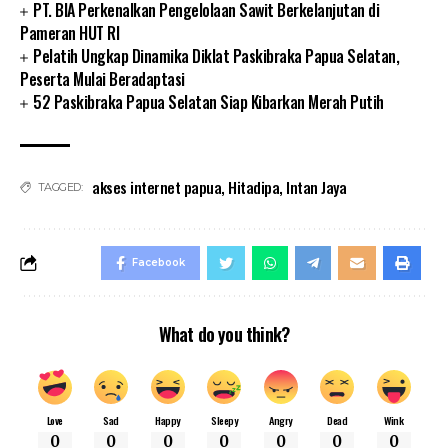
PT. BIA Perkenalkan Pengelolaan Sawit Berkelanjutan di
Pameran HUT RI
Pelatih Ungkap Dinamika Diklat Paskibraka Papua Selatan,
Peserta Mulai Beradaptasi
52 Paskibraka Papua Selatan Siap Kibarkan Merah Putih
akses internet papua
,
Hitadipa
,
Intan Jaya
TAGGED:
Facebook
What do you think?
Love
Sad
Happy
Sleepy
Angry
Dead
Wink
0
0
0
0
0
0
0