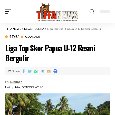
TIFFA NEWS
>
News
>
BERITA
>
Liga Top Skor Papua U-12 Resmi Bergulir
BERITA
OLAHRAGA
Liga Top Skor Papua U-12 Resmi
Bergulir
Share
By
bungben
Last updated: 06/11/2022 - 00:40