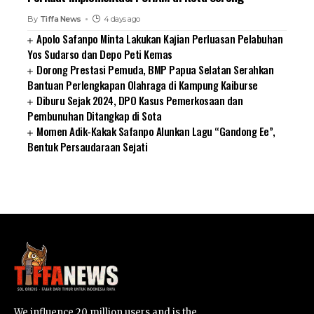
By
Tiffa News
4 days ago
Apolo Safanpo Minta Lakukan Kajian Perluasan Pelabuhan
Yos Sudarso dan Depo Peti Kemas
Dorong Prestasi Pemuda, BMP Papua Selatan Serahkan
Bantuan Perlengkapan Olahraga di Kampung Kaiburse
Diburu Sejak 2024, DPO Kasus Pemerkosaan dan
Pembunuhan Ditangkap di Sota
Momen Adik-Kakak Safanpo Alunkan Lagu “Gandong Ee”,
Bentuk Persaudaraan Sejati
SUARNEWS.COM
We influence 20 million users and is the