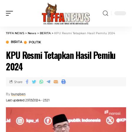
TIFFA NEWS
>
News
>
BERITA
>
KPU Resmi Tetapkan Hasil Pemilu 2024
BERITA
POLITIK
KPU Resmi Tetapkan Hasil Pemilu
2024
Share
By
bungben
Last updated: 21/03/2024 - 23:21