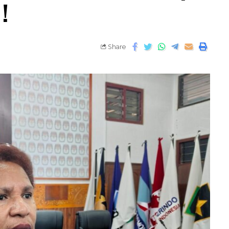
!
Share