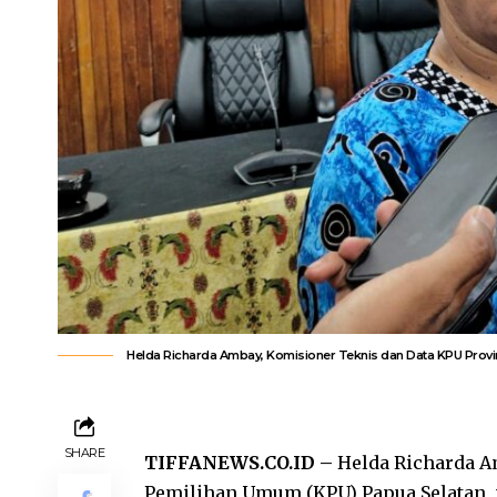
Helda Richarda Ambay, Komisioner Teknis dan Data KPU Provins
SHARE
TIFFANEWS.CO.ID –
Helda Richarda A
Pemilihan Umum (KPU) Papua Selatan,