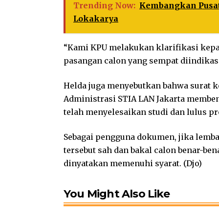
Trending Now:
Kembangkan Pusat
Lokakarya
“Kami KPU melakukan klarifikasi kepa
pasangan calon yang sempat diindikasi 
Helda juga menyebutkan bahwa surat ke
Administrasi STIA LAN Jakarta membe
telah menyelesaikan studi dan lulus p
Sebagai pengguna dokumen, jika lemb
tersebut sah dan bakal calon benar-b
dinyatakan memenuhi syarat. (Djo)
You Might Also Like