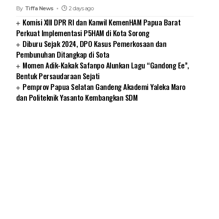
By
Tiffa News
2 days ago
Komisi XIII DPR RI dan Kanwil KemenHAM Papua Barat
Perkuat Implementasi P5HAM di Kota Sorong
Diburu Sejak 2024, DPO Kasus Pemerkosaan dan
Pembunuhan Ditangkap di Sota
Momen Adik-Kakak Safanpo Alunkan Lagu “Gandong Ee”,
Bentuk Persaudaraan Sejati
Pemprov Papua Selatan Gandeng Akademi Yaleka Maro
dan Politeknik Yasanto Kembangkan SDM
SUARNEWS.COM