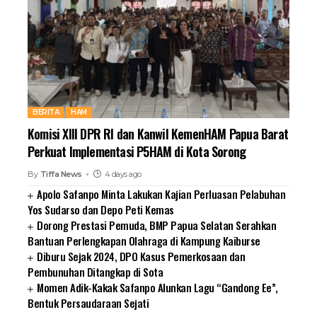
BERITA
HAM
Komisi XIII DPR RI dan Kanwil KemenHAM Papua Barat
Perkuat Implementasi P5HAM di Kota Sorong
By
Tiffa News
4 days ago
Apolo Safanpo Minta Lakukan Kajian Perluasan Pelabuhan
Yos Sudarso dan Depo Peti Kemas
Dorong Prestasi Pemuda, BMP Papua Selatan Serahkan
Bantuan Perlengkapan Olahraga di Kampung Kaiburse
Diburu Sejak 2024, DPO Kasus Pemerkosaan dan
Pembunuhan Ditangkap di Sota
Momen Adik-Kakak Safanpo Alunkan Lagu “Gandong Ee”,
Bentuk Persaudaraan Sejati