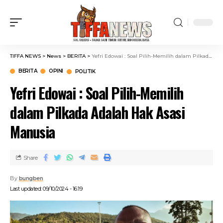
TIFFA NEWS
>
News
>
BERITA
>
Yefri Edowai : Soal Pilih-Memilih dalam Pilkada Adalah Hak Asasi Manusia
BERITA
OPINI
POLITIK
Yefri Edowai : Soal Pilih-Memilih
dalam Pilkada Adalah Hak Asasi
Manusia
Share
By
bungben
Last updated: 09/10/2024 - 16:19