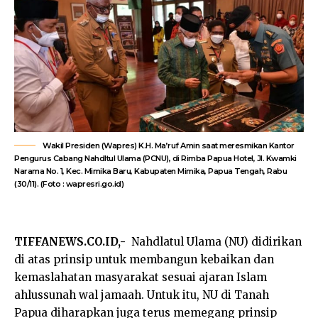
Wakil Presiden (Wapres) K.H. Ma’ruf Amin saat meresmikan Kantor
Pengurus Cabang Nahdltul Ulama (PCNU), di Rimba Papua Hotel, Jl. Kwamki
Narama No. 1, Kec. Mimika Baru, Kabupaten Mimika, Papua Tengah, Rabu
(30/11). (Foto : wapresri.go.id)
TIFFANEWS.CO.ID,-
Nahdlatul Ulama (NU) didirikan
di atas prinsip untuk membangun kebaikan dan
kemaslahatan masyarakat sesuai ajaran Islam
ahlussunah wal jamaah. Untuk itu, NU di Tanah
Papua diharapkan juga terus memegang prinsip