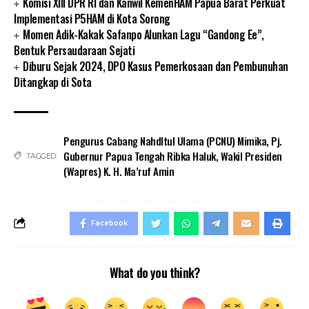
Komisi XIII DPR RI dan Kanwil KemenHAM Papua Barat Perkuat
Implementasi P5HAM di Kota Sorong
Momen Adik-Kakak Safanpo Alunkan Lagu “Gandong Ee”,
Bentuk Persaudaraan Sejati
Diburu Sejak 2024, DPO Kasus Pemerkosaan dan Pembunuhan
Ditangkap di Sota
Pengurus Cabang Nahdltul Ulama (PCNU) Mimika
,
Pj.
Gubernur Papua Tengah Ribka Haluk
,
Wakil Presiden
TAGGED:
(Wapres) K. H. Ma’ruf Amin
Facebook
What do you think?