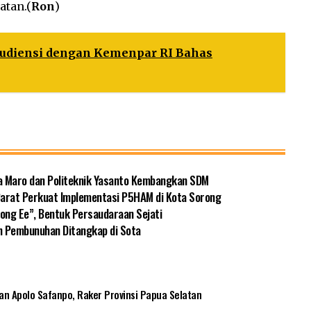
atan.(
Ron
)
 Audiensi dengan Kemenpar RI Bahas
a Maro dan Politeknik Yasanto Kembangkan SDM
 Barat Perkuat Implementasi P5HAM di Kota Sorong
ng Ee”, Bentuk Persaudaraan Sejati
n Pembunuhan Ditangkap di Sota
an Apolo Safanpo
,
Raker Provinsi Papua Selatan