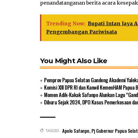
penandatanganan berita acara kesepak
Trending Now:
Bupati Intan Jaya
Pengembangan Pariwisata
You Might Also Like
Pemprov Papua Selatan Gandeng Akademi Yalek
Komisi XIII DPR RI dan Kanwil KemenHAM Papua
Momen Adik-Kakak Safanpo Alunkan Lagu “Gando
Diburu Sejak 2024, DPO Kasus Pemerkosaan da
Apolo Safanpo
,
Pj Gubernur Papua Selat
TAGGED: