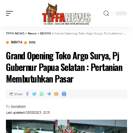
TIFFA NEWS
>
News
>
BERITA
>
Grand Opening Toko Argo Surya, Pj Gubernur Papua Selatan : Pertanian Membutuhkan Pasar
BERITA
PPS
Grand Opening Toko Argo Surya, Pj
Gubernur Papua Selatan : Pertanian
Membutuhkan Pasar
Share
By
bungben
Last updated: 03/03/2023 - 22:31