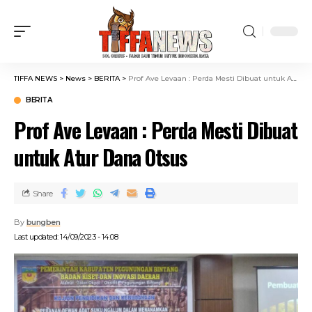
TIFFA NEWS
>
News
>
BERITA
>
Prof Ave Levaan : Perda Mesti Dibuat untuk Atur Dana Otsus
BERITA
Prof Ave Levaan : Perda Mesti Dibuat
untuk Atur Dana Otsus
Share
By
bungben
Last updated: 14/09/2023 - 14:08