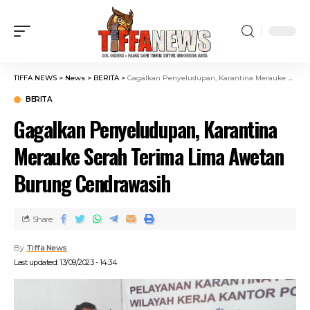
TIFFA NEWS
>
News
>
BERITA
>
Gagalkan Penyeludupan, Karantina Merauke Serah Terima Lima Awetan Burung Cendrawasih
BERITA
Gagalkan Penyeludupan, Karantina
Merauke Serah Terima Lima Awetan
Burung Cendrawasih
Share
By
Tiffa News
Last updated: 13/09/2023 - 14:34