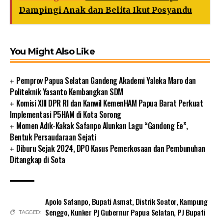
Dampingi Anak dan Belita Ikut Posyandu
You Might Also Like
Pemprov Papua Selatan Gandeng Akademi Yaleka Maro dan
Politeknik Yasanto Kembangkan SDM
Komisi XIII DPR RI dan Kanwil KemenHAM Papua Barat Perkuat
Implementasi P5HAM di Kota Sorong
Momen Adik-Kakak Safanpo Alunkan Lagu “Gandong Ee”,
Bentuk Persaudaraan Sejati
Diburu Sejak 2024, DPO Kasus Pemerkosaan dan Pembunuhan
Ditangkap di Sota
Apolo Safanpo
,
Bupati Asmat
,
Distrik Soator
,
Kampung
Senggo
,
Kunker Pj Gubernur Papua Selatan
,
PJ Bupati
TAGGED: