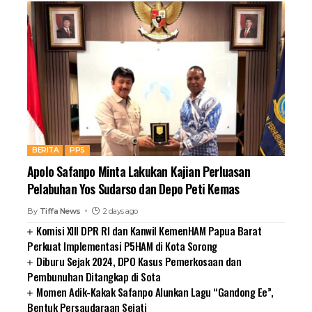
BERITA
PPS
Apolo Safanpo Minta Lakukan Kajian Perluasan
Pelabuhan Yos Sudarso dan Depo Peti Kemas
By
Tiffa News
2 days ago
Komisi XIII DPR RI dan Kanwil KemenHAM Papua Barat
Perkuat Implementasi P5HAM di Kota Sorong
Diburu Sejak 2024, DPO Kasus Pemerkosaan dan
Pembunuhan Ditangkap di Sota
Momen Adik-Kakak Safanpo Alunkan Lagu “Gandong Ee”,
Bentuk Persaudaraan Sejati