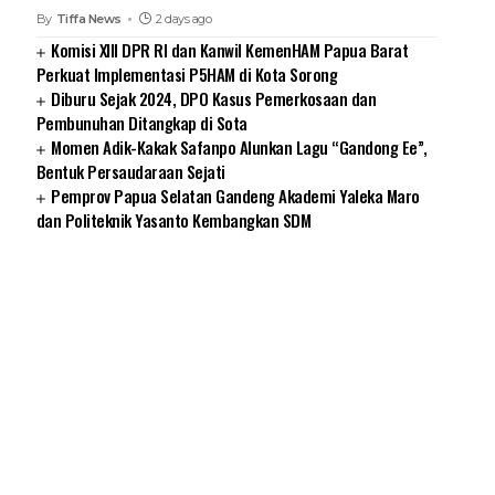
By
Tiffa News
2 days ago
Komisi XIII DPR RI dan Kanwil KemenHAM Papua Barat
Perkuat Implementasi P5HAM di Kota Sorong
Diburu Sejak 2024, DPO Kasus Pemerkosaan dan
Pembunuhan Ditangkap di Sota
Momen Adik-Kakak Safanpo Alunkan Lagu “Gandong Ee”,
Bentuk Persaudaraan Sejati
Pemprov Papua Selatan Gandeng Akademi Yaleka Maro
dan Politeknik Yasanto Kembangkan SDM
SUARNEWS.COM