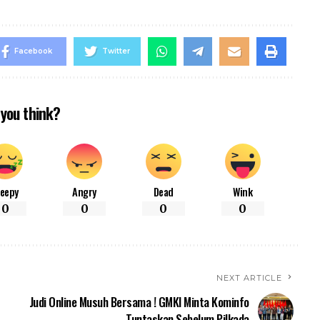
Facebook
Twitter
you think?
leepy
Angry
Dead
Wink
0
0
0
0
NEXT ARTICLE
Judi Online Musuh Bersama ! GMKI Minta Kominfo
Tuntaskan Sebelum Pilkada