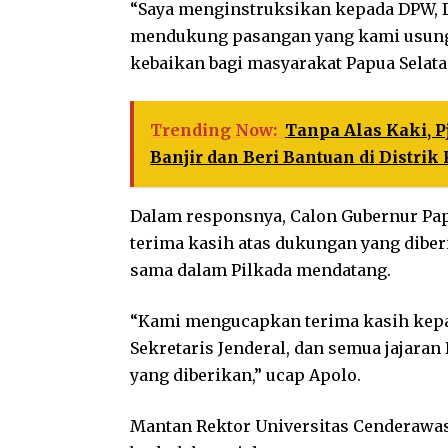
“Saya menginstruksikan kepada DPW, D
mendukung pasangan yang kami usung
kebaikan bagi masyarakat Papua Selata
Trending Now:
Tanpa Alas Kaki, P
Banjir dan Beri Bantuan di Distrik
Dalam responsnya, Calon Gubernur Pap
terima kasih atas dukungan yang diber
sama dalam Pilkada mendatang.
“Kami mengucapkan terima kasih kepa
Sekretaris Jenderal, dan semua jajaran
yang diberikan,” ucap Apolo.
Mantan Rektor Universitas Cenderawa