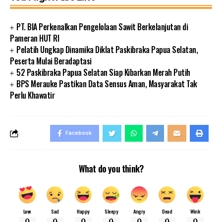
PT. BIA Perkenalkan Pengelolaan Sawit Berkelanjutan di
Pameran HUT RI
Pelatih Ungkap Dinamika Diklat Paskibraka Papua Selatan,
Peserta Mulai Beradaptasi
52 Paskibraka Papua Selatan Siap Kibarkan Merah Putih
BPS Merauke Pastikan Data Sensus Aman, Masyarakat Tak
Perlu Khawatir
Facebook
What do you think?
Love
Sad
Happy
Sleepy
Angry
Dead
Wink
0
0
0
0
0
0
0