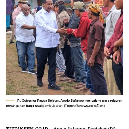
Pj. Gubernur Papua Selatan, Apolo Safanpo menyalami para relawan
penanganan banjir usai pembubaran. (Foto: tiffanews.co.id/Ron)