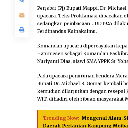
Penjabat (Pj) Bupati Mappi, Dr. Michael 
upacara. Teks Proklamasi dibacakan o
sedangkan pembacaan UUD 1945 dilakuk
Ferdinandus Kainakaimu.
Komandan upacara dipercayakan kepada 
Hatumesen sebagai Komandan Paskibra.
Nuriyanti Dias, siswi SMA YPPK St. Yoh
Pada upacara penurunan bendera Merah 
Bupati Dr. Michael R. Gomar kembali b
kemudian dilanjutkan dengan resepsi k
WIT, dihadiri oleh ribuan masyarakat 
Trending Now:
Mengenal Alam, Si
Daerah Pertanian Kampung Moib