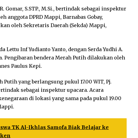
R. Gomar, S.STP., M.Si., bertindak sebagai inspektur
leh anggota DPRD Mappi, Barnabas Gobay,
an oleh Sekretaris Daerah (Sekda) Mappi,
Lettu Inf Yudianto Yanto, dengan Serda Yudhi A.
 Pengibaran bendera Merah Putih dilakukan oleh
anes Paulus Kepi.
Putih yang berlangsung pukul 17.00 WIT, Pj.
ertindak sebagai inspektur upacara. Acara
enegaraan di lokasi yang sama pada pukul 19.00
Mappi.
swa TK Al-Ikhlas Samofa Biak Belajar ke
aken