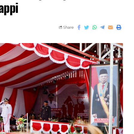
appi
Share