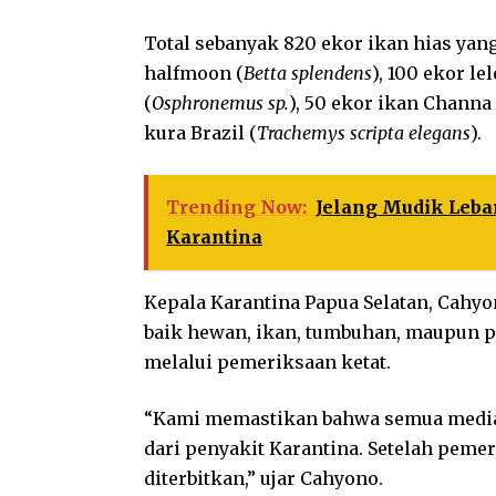
Total sebanyak 820 ekor ikan hias yan
halfmoon (
Betta splendens
), 100 ekor lel
(
Osphronemus sp.
), 50 ekor ikan Channa 
kura Brazil (
Trachemys scripta elegans
).
Trending Now:
Jelang Mudik Leba
Karantina
Kepala Karantina Papua Selatan, Cahy
baik hewan, ikan, tumbuhan, maupun 
melalui pemeriksaan ketat.
“Kami memastikan bahwa semua media 
dari penyakit Karantina. Setelah pemer
diterbitkan,” ujar Cahyono.