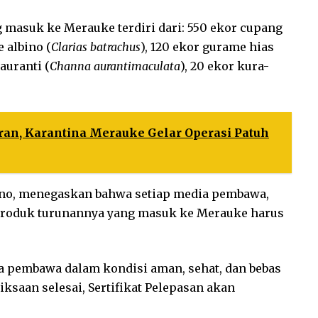
g masuk ke Merauke terdiri dari: 550 ekor cupang
e albino (
Clarias batrachus
), 120 ekor gurame hias
auranti (
Channa aurantimaculata
), 20 ekor kura-
ran, Karantina Merauke Gelar Operasi Patuh
ono, menegaskan bahwa setiap media pembawa,
produk turunannya yang masuk ke Merauke harus
pembawa dalam kondisi aman, sehat, dan bebas
iksaan selesai, Sertifikat Pelepasan akan