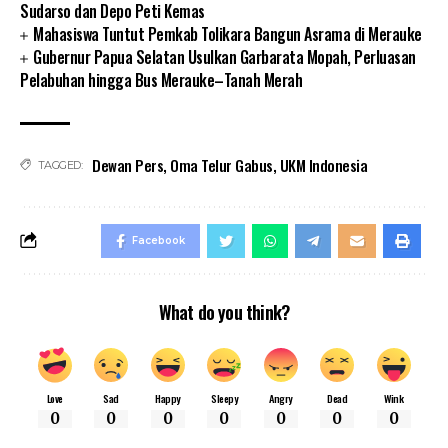
Sudarso dan Depo Peti Kemas
Mahasiswa Tuntut Pemkab Tolikara Bangun Asrama di Merauke
Gubernur Papua Selatan Usulkan Garbarata Mopah, Perluasan
Pelabuhan hingga Bus Merauke–Tanah Merah
Dewan Pers
,
Oma Telur Gabus
,
UKM Indonesia
TAGGED:
Facebook
What do you think?
Love
Sad
Happy
Sleepy
Angry
Dead
Wink
0
0
0
0
0
0
0