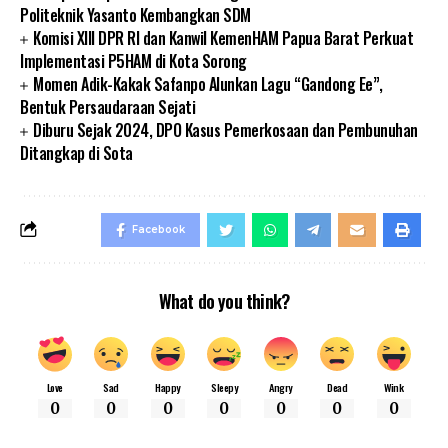
Politeknik Yasanto Kembangkan SDM
Komisi XIII DPR RI dan Kanwil KemenHAM Papua Barat Perkuat
Implementasi P5HAM di Kota Sorong
Momen Adik-Kakak Safanpo Alunkan Lagu “Gandong Ee”,
Bentuk Persaudaraan Sejati
Diburu Sejak 2024, DPO Kasus Pemerkosaan dan Pembunuhan
Ditangkap di Sota
Facebook
What do you think?
Love
Sad
Happy
Sleepy
Angry
Dead
Wink
0
0
0
0
0
0
0