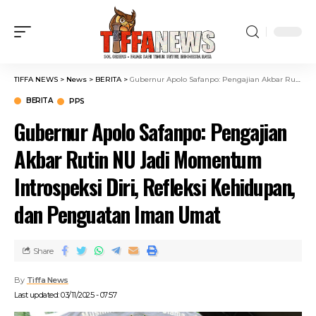
TIFFA NEWS
>
News
>
BERITA
>
Gubernur Apolo Safanpo: Pengajian Akbar Rutin NU Jadi Momentum Introspeksi Diri, Refleksi Kehidupan, dan Penguatan Iman Umat
BERITA
PPS
Gubernur Apolo Safanpo: Pengajian
Akbar Rutin NU Jadi Momentum
Introspeksi Diri, Refleksi Kehidupan,
dan Penguatan Iman Umat
Share
By
Tiffa News
Last updated: 03/11/2025 - 07:57