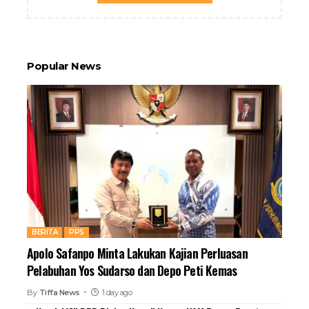
Popular News
BERITA
PPS
Apolo Safanpo Minta Lakukan Kajian Perluasan
Pelabuhan Yos Sudarso dan Depo Peti Kemas
By
Tiffa News
1 day ago