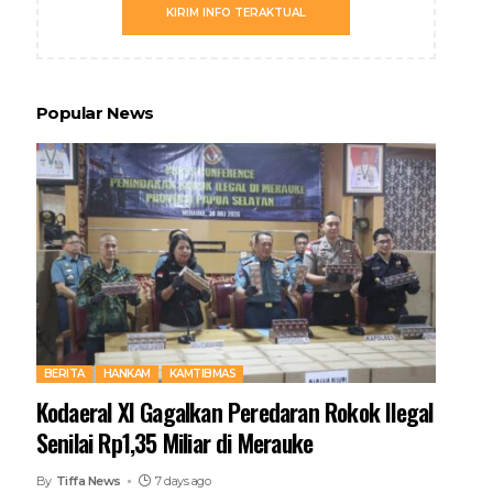
KIRIM INFO TERAKTUAL
Popular News
BERITA
HANKAM
KAMTIBMAS
Kodaeral XI Gagalkan Peredaran Rokok Ilegal
Senilai Rp1,35 Miliar di Merauke
By
Tiffa News
7 days ago