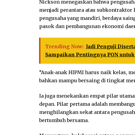
Nickson menegaskan bahwa pengusaha 
menjadi perantara atau subkontraktor l
pengusaha yang mandiri, berdaya sain
pasok dan pembangunan ekonomi daer
Trending Now:
Jadi Penguji Diser
Sampaikan Pentingnya PON untuk
“Anak-anak HIPMI harus naik kelas, me
bahkan mampu bersaing di tingkat men
Ia juga menekankan empat pilar utama
depan. Pilar pertama adalah membangu
menghilangkan sekat antara pengusaha
bertumbuh bersama.