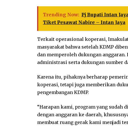
Trending Now:
Pj Bupati Intan Ja
Tiket Pesawat Nabire – Intan Jaya
Terkait operasional koperasi, Imakul
masyarakat bahwa setelah KDMP dibent
dan memperoleh dukungan anggaran. P
administrasi serta dukungan sumber d
Karena itu, pihaknya berharap pemer
koperasi, tetapi juga memberikan du
pengembangan KDMP.
“Harapan kami, program yang sudah di
dengan anggaran ke daerah, khususnya 
membuat ruang gerak kami menjadi terb