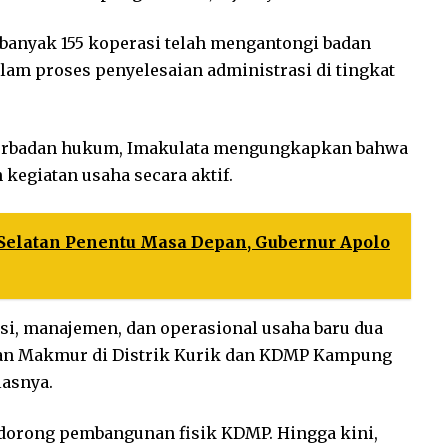
ebanyak 155 koperasi telah mengantongi badan
am proses penyelesaian administrasi di tingkat
 berbadan hukum, Imakulata mengungkapkan bahwa
kegiatan usaha secara aktif.
elatan Penentu Masa Depan, Gubernur Apolo
i, manajemen, dan operasional usaha baru dua
an Makmur di Distrik Kurik dan KDMP Kampung
lasnya.
dorong pembangunan fisik KDMP. Hingga kini,