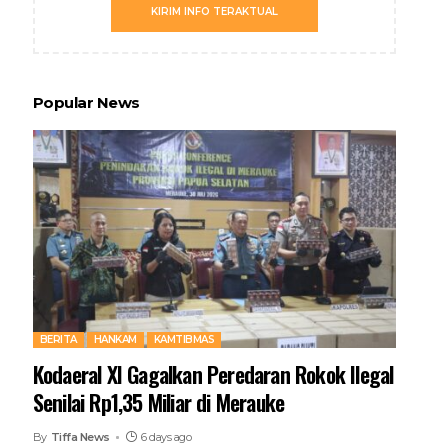
KIRIM INFO TERAKTUAL
Popular News
BERITA
HANKAM
KAMTIBMAS
Kodaeral XI Gagalkan Peredaran Rokok Ilegal
Senilai Rp1,35 Miliar di Merauke
By
Tiffa News
6 days ago