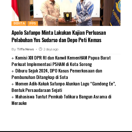
BERITA
PPS
Apolo Safanpo Minta Lakukan Kajian Perluasan
Pelabuhan Yos Sudarso dan Depo Peti Kemas
By
Tiffa News
2 days ago
Komisi XIII DPR RI dan Kanwil KemenHAM Papua Barat
Perkuat Implementasi P5HAM di Kota Sorong
Diburu Sejak 2024, DPO Kasus Pemerkosaan dan
Pembunuhan Ditangkap di Sota
Momen Adik-Kakak Safanpo Alunkan Lagu “Gandong Ee”,
Bentuk Persaudaraan Sejati
Mahasiswa Tuntut Pemkab Tolikara Bangun Asrama di
Merauke
SUARNEWS.COM