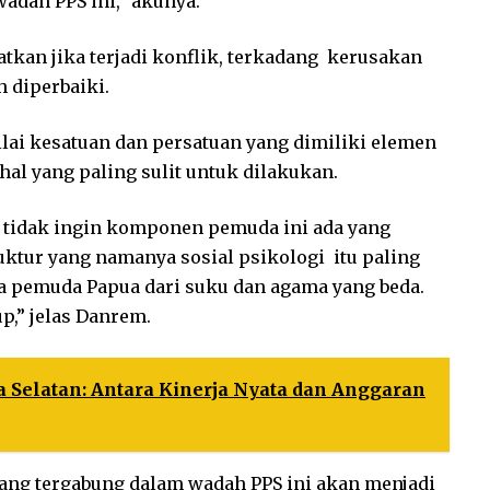
wadah PPS ini,” akunya.
atkan jika terjadi konflik, terkadang kerusakan
h diperbaiki.
ilai kesatuan dan persatuan yang dimiliki elemen
al yang paling sulit untuk dilakukan.
ta tidak ingin komponen pemuda ini ada yang
ktur yang namanya sosial psikologi itu paling
mua pemuda Papua dari suku dan agama yang beda.
p,” jelas Danrem.
 Selatan: Antara Kinerja Nyata dan Anggaran
ang tergabung dalam wadah PPS ini akan menjadi