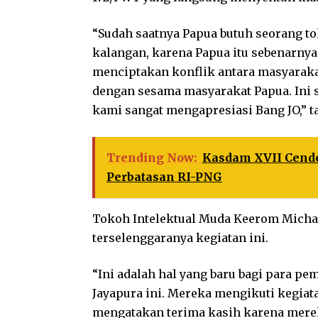
“Sudah saatnya Papua butuh seorang t
kalangan, karena Papua itu sebenarnya
menciptakan konflik antara masyaraka
dengan sesama masyarakat Papua. Ini sa
kami sangat mengapresiasi Bang JO,” 
Trending Now:
Kasdam XVII Cende
Perbatasan RI-PNG
Tokoh Intelektual Muda Keerom Michae
terselenggaranya kegiatan ini.
“Ini adalah hal yang baru bagi para p
Jayapura ini. Mereka mengikuti kegiat
mengatakan terima kasih karena merek