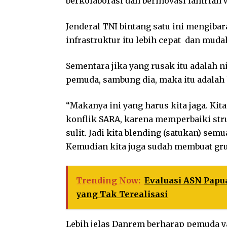
berkolaborasi dan berinovasi lahirlah 
Jenderal TNI bintang satu ini mengibar
infrastruktur itu lebih cepat dan muda
Sementara jika yang rusak itu adalah n
pemuda, sambung dia, maka itu adalah h
“Makanya ini yang harus kita jaga. Ki
konflik SARA, karena memperbaiki stru
sulit. Jadi kita blending (satukan) se
Kemudian kita juga sudah membuat gru
Trending Now:
Evaluasi ASN Papua
yang Tak Terealisasi
Lebih jelas Danrem berharap pemuda y