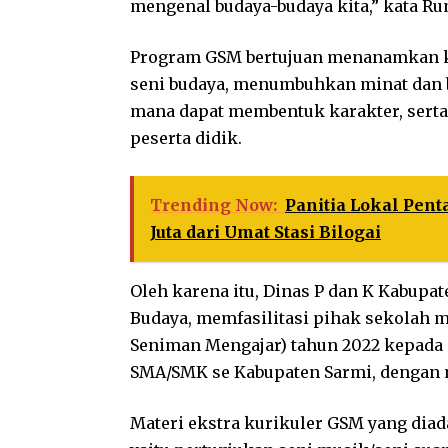
mengenal budaya-budaya kita,” kata R
Program GSM bertujuan menanamkan ke
seni budaya, menumbuhkan minat dan ba
mana dapat membentuk karakter, serta 
peserta didik.
Trending Now:
Panitia Lokal Pen
Juta dari Umat Stasi Bilogai
Oleh karena itu, Dinas P dan K Kabup
Budaya, memfasilitasi pihak sekolah
Seniman Mengajar) tahun 2022 kepada p
SMA/SMK se Kabupaten Sarmi, dengan 
Materi ekstra kurikuler GSM yang diada