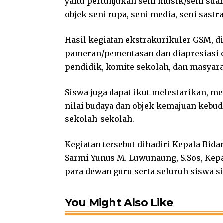
yaitu pertunjukan seni musik/seni suara
objek seni rupa, seni media, seni sastr
Hasil kegiatan ekstrakurikuler GSM, d
pameran/pementasan dan diapresiasi ol
pendidik, komite sekolah, dan masyara
Siswa juga dapat ikut melestarikan,
nilai budaya dan objek kemajuan kebu
sekolah-sekolah.
Kegiatan tersebut dihadiri Kepala Bi
Sarmi Yunus M. Luwunaung, S.Sos, Kepa
para dewan guru serta seluruh siswa s
You Might Also Like