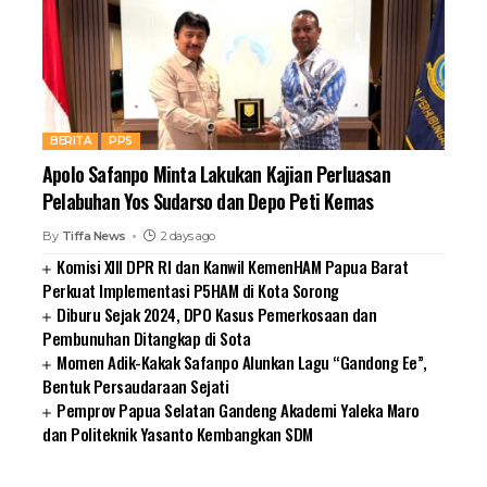
BERITA
PPS
Apolo Safanpo Minta Lakukan Kajian Perluasan
Pelabuhan Yos Sudarso dan Depo Peti Kemas
By
Tiffa News
2 days ago
Komisi XIII DPR RI dan Kanwil KemenHAM Papua Barat
Perkuat Implementasi P5HAM di Kota Sorong
Diburu Sejak 2024, DPO Kasus Pemerkosaan dan
Pembunuhan Ditangkap di Sota
Momen Adik-Kakak Safanpo Alunkan Lagu “Gandong Ee”,
Bentuk Persaudaraan Sejati
Pemprov Papua Selatan Gandeng Akademi Yaleka Maro
dan Politeknik Yasanto Kembangkan SDM