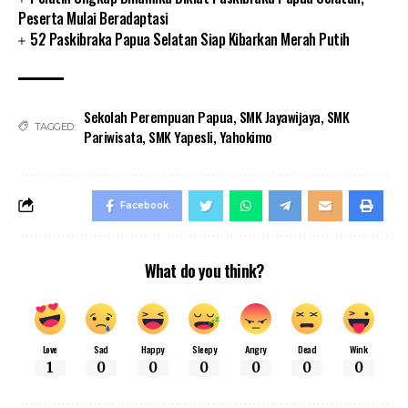
Peserta Mulai Beradaptasi
52 Paskibraka Papua Selatan Siap Kibarkan Merah Putih
Sekolah Perempuan Papua
,
SMK Jayawijaya
,
SMK
TAGGED:
Pariwisata
,
SMK Yapesli
,
Yahokimo
Facebook
What do you think?
Love
Sad
Happy
Sleepy
Angry
Dead
Wink
1
0
0
0
0
0
0