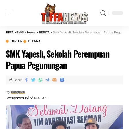
TIFFA NEWS
>
News
>
BERITA
>
SMK Yapesli, Sekolah Perempuan Papua Pegunungan
BERITA
BUDAYA
SMK Yapesli, Sekolah Perempuan
Papua Pegunungan
Share
By
bungben
Last updated: 15/05/2024 - 09:19